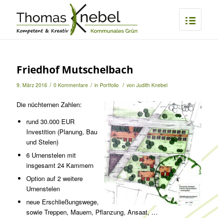
Friedhof Mutschelbach
/
/
/
9. März 2016
0 Kommentare
in
Portfolio
von
Judith Knebel
Die nüchternen Zahlen:
rund 30.000 EUR
Investition (Planung, Bau
und Stelen)
6 Urnenstelen mit
insgesamt 24 Kammern
Option auf 2 weitere
Urnenstelen
neue Erschließungswege,
sowie Treppen, Mauern, Pflanzung, Ansaat, …