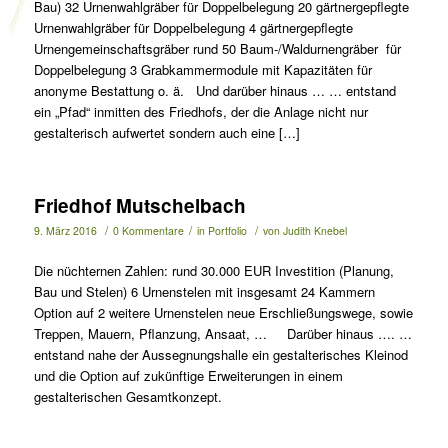
Bau) 32 Urnenwahlgräber für Doppelbelegung 20 gärtnergepflegte
Urnenwahlgräber für Doppelbelegung 4 gärtnergepflegte
Urnengemeinschaftsgräber rund 50 Baum-/Waldurnengräber für
Doppelbelegung 3 Grabkammermodule mit Kapazitäten für
anonyme Bestattung o. ä. Und darüber hinaus … … entstand
ein „Pfad“ inmitten des Friedhofs, der die Anlage nicht nur
gestalterisch aufwertet sondern auch eine […]
Friedhof Mutschelbach
/
/
/
9. März 2016
0 Kommentare
in
Portfolio
von
Judith Knebel
Die nüchternen Zahlen: rund 30.000 EUR Investition (Planung,
Bau und Stelen) 6 Urnenstelen mit insgesamt 24 Kammern
Option auf 2 weitere Urnenstelen neue Erschließungswege, sowie
Treppen, Mauern, Pflanzung, Ansaat, … Darüber hinaus …. …
entstand nahe der Aussegnungshalle ein gestalterisches Kleinod
und die Option auf zukünftige Erweiterungen in einem
gestalterischen Gesamtkonzept.