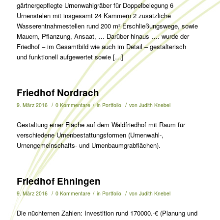
gärtnergepflegte Urnenwahlgräber für Doppelbelegung 6
Urnenstelen mit insgesamt 24 Kammern 2 zusätzliche
Wasserentnahmestellen rund 200 m² Erschließungswege, sowie
Mauern, Pflanzung, Ansaat, … Darüber hinaus …. wurde der
Friedhof – im Gesamtbild wie auch im Detail – gestalterisch
und funktionell aufgewertet sowie […]
Friedhof Nordrach
/
/
/
9. März 2016
0 Kommentare
in
Portfolio
von
Judith Knebel
Gestaltung einer Fläche auf dem Waldfriedhof mit Raum für
verschiedene Urnenbestattungsformen (Urnenwahl-,
Urnengemeinschafts- und Urnenbaumgrabflächen).
Friedhof Ehningen
/
/
/
9. März 2016
0 Kommentare
in
Portfolio
von
Judith Knebel
Die nüchternen Zahlen: Investition rund 170000.-€ (Planung und